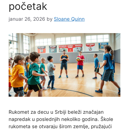
početak
januar 26, 2026
by
Sloane Quinn
Rukomet za decu u Srbiji beleži značajan
napredak u poslednjih nekoliko godina. Škole
rukometa se otvaraju širom zemlje, pružajući