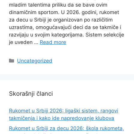
mladim talentima priliku da se bave ovim
dinamičnim sportom. U 2026. godini, rukomet
za decu u Srbiji je organizovan po različitim
uzrastima, omogućavajući deci da se takmiče i
razvijaju u svojim kategorijama. Sistem selekcije
je uveden …
Read more
Categories
Uncategorized
Skorašnji članci
Rukomet u Srbiji 2026: ligaški sistem, rangovi
takmičenja i kako ide napredovanje klubova
Rukomet u Srbiji za decu 2026: škola rukometa,