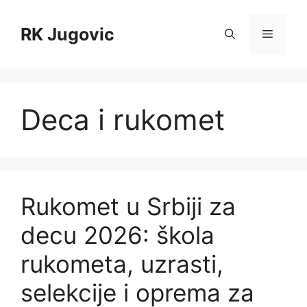
Skip
to
RK Jugovic
Menu
content
Deca i rukomet
Rukomet u Srbiji za
decu 2026: škola
rukometa, uzrasti,
selekcije i oprema za