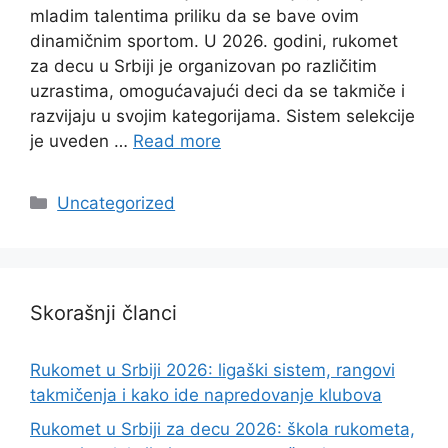
mladim talentima priliku da se bave ovim
dinamičnim sportom. U 2026. godini, rukomet
za decu u Srbiji je organizovan po različitim
uzrastima, omogućavajući deci da se takmiče i
razvijaju u svojim kategorijama. Sistem selekcije
je uveden …
Read more
Categories
Uncategorized
Skorašnji članci
Rukomet u Srbiji 2026: ligaški sistem, rangovi
takmičenja i kako ide napredovanje klubova
Rukomet u Srbiji za decu 2026: škola rukometa,