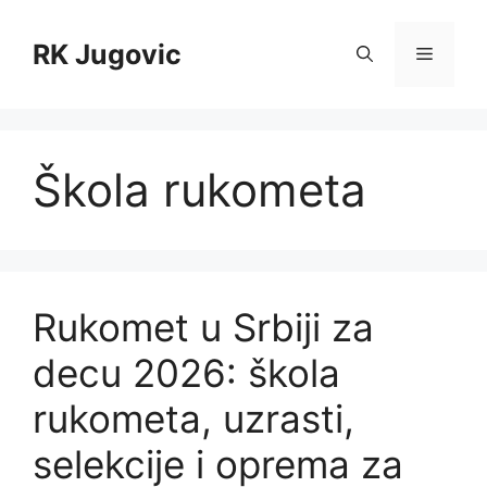
Skip
to
RK Jugovic
Menu
content
Škola rukometa
Rukomet u Srbiji za
decu 2026: škola
rukometa, uzrasti,
selekcije i oprema za