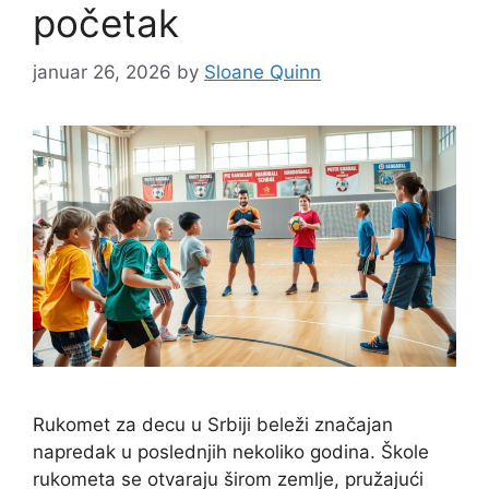
početak
januar 26, 2026
by
Sloane Quinn
Rukomet za decu u Srbiji beleži značajan
napredak u poslednjih nekoliko godina. Škole
rukometa se otvaraju širom zemlje, pružajući